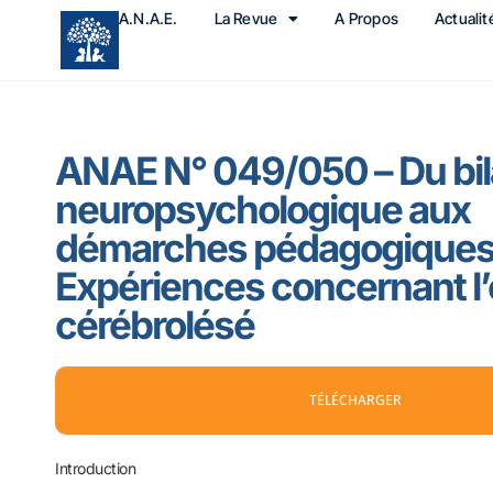
A.N.A.E.
La Revue
A Propos
Actualit
ANAE N° 049/050 – Du bi
neuropsychologique aux
démarches pédagogiques
Expériences concernant l’
cérébrolésé
TÉLÉCHARGER
Introduction