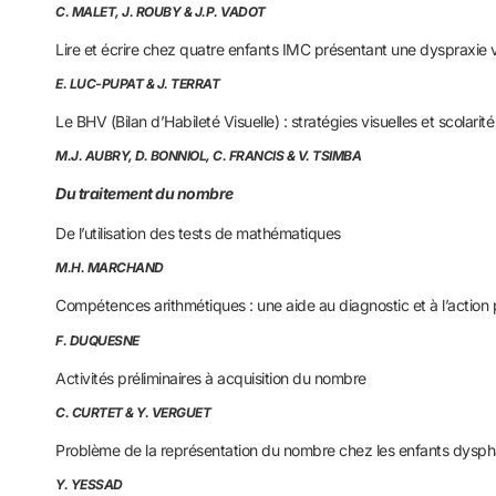
C. MALET, J. ROUBY & J.P. VADOT
Lire et écrire chez quatre enfants IMC présentant une dyspraxie v
E. LUC-PUPAT & J. TERRAT
Le BHV (Bilan d’Habileté Visuelle) : stratégies visuelles et scolarité
M.J. AUBRY, D. BONNIOL, C. FRANCIS & V. TSIMBA
Du traitement du nombre
De l’utilisation des tests de mathématiques
M.H. MARCHAND
Compétences arithmétiques : une aide au diagnostic et à l’actio
F. DUQUESNE
Activités préliminaires à acquisition du nombre
C. CURTET & Y. VERGUET
Problème de la représentation du nombre chez les enfants dysp
Y. YESSAD