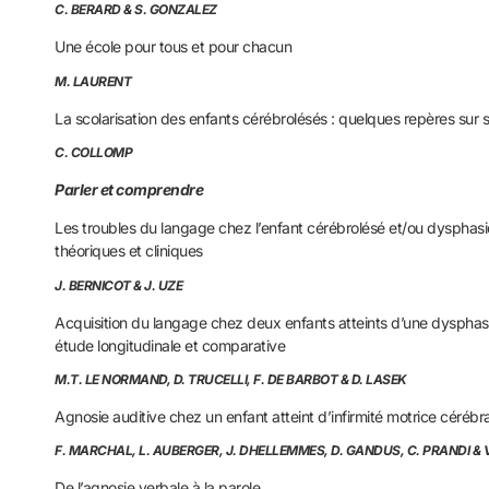
C. BERARD & S. GONZALEZ
Une école pour tous et pour chacun
M. LAURENT
La scolarisation des enfants cérébrolésés : quelques repères sur 
C. COLLOMP
Parler et comprendre
Les troubles du langage chez l’enfant cérébrolésé et/ou dysphas
théoriques et cliniques
J. BERNICOT & J. UZE
Acquisition du langage chez deux enfants atteints d’une dyspha
étude longitudinale et comparative
M.T. LE NORMAND, D. TRUCELLI, F. DE BARBOT & D. LASEK
Agnosie auditive chez un enfant atteint d’infirmité motrice cérébr
F. MARCHAL, L. AUBERGER, J. DHELLEMMES, D. GANDUS, C. PRANDI & 
De l’agnosie verbale à la parole