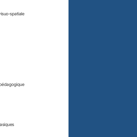
isuo-spatiale
n pédagogique
hasiques