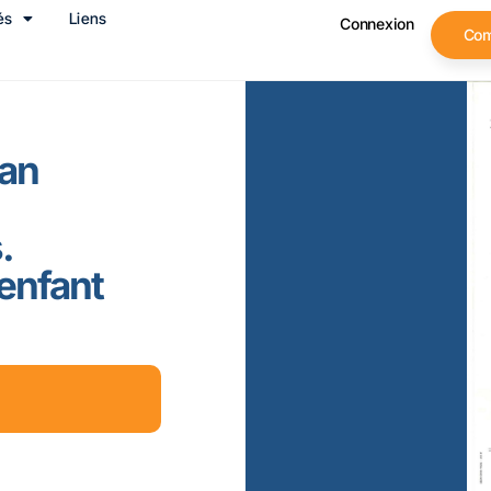
és
Liens
Connexion
Co
lan
.
enfant