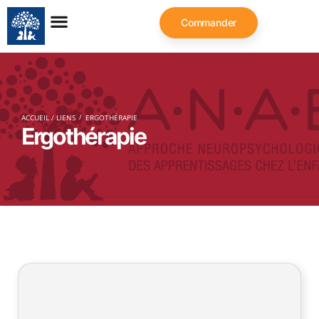
Commander
/
ACCUEIL / LIENS
ERGOTHÉRAPIE
Ergothérapie