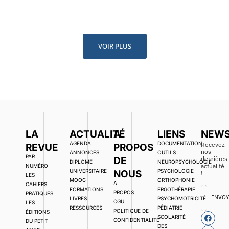
VOIR PLUS
LA
ACTUALITÉ
A
LIENS
NEWS
AGENDA
DOCUMENTATION,
Recevez
REVUE
PROPOS
nos
ANNONCES
OUTILS
PAR
DE
dernières
DIPLOME
NEUROPSYCHOLOGIE
actualité
NUMÉRO
UNIVERSITAIRE
PSYCHOLOGIE
NOUS
!
LES
MOOC
ORTHOPHONIE
A
CAHIERS
FORMATIONS
ERGOTHÉRAPIE
PROPOS
PRATIQUES
ENVO
LIVRES
PSYCHOMOTRICITÉ
CGU
LES
RESSOURCES
PÉDIATRIE
POLITIQUE DE
ÉDITIONS
SCOLARITÉ
CONFIDENTIALITÉ
DU PETIT
DES