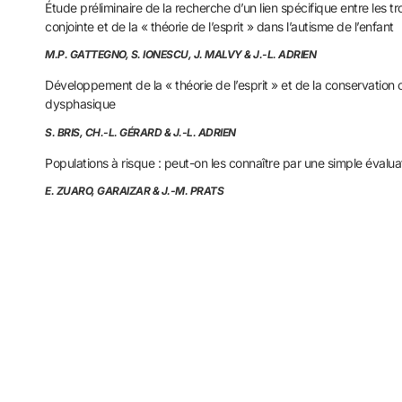
Étude préliminaire de la recherche d’un lien spécifique entre les tr
conjointe et de la « théorie de l’esprit » dans l’autisme de l’enfant
M.P. GATTEGNO, S. IONESCU, J. MALVY & J.-L. ADRIEN
Développement de la « théorie de l’esprit » et de la conservation 
dysphasique
S. BRIS, CH.-L. GÉRARD & J.-L. ADRIEN
Populations à risque : peut-on les connaître par une simple évalua
E. ZUARO, GARAIZAR & J.-M. PRATS