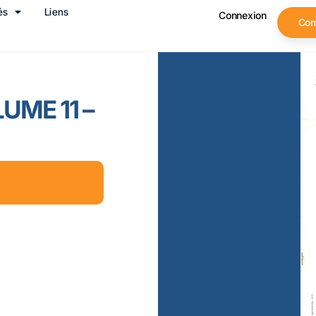
és
Liens
Connexion
Co
LUME 11 –