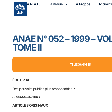
A.N.A.E.
La Revue
A Propos
Actualit
ANAE N° 052 – 1999 – VO
TOME II
TÉLÉCHARGER
ÉDITORIAL
Des pouvoirs publics plus responsables ?
P. MESSERSCHMITT
ARTICLES ORIGINAUX