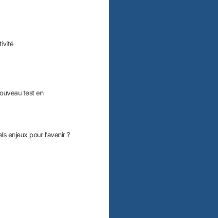
ivité
 nouveau test en
ls enjeux pour l’avenir ?