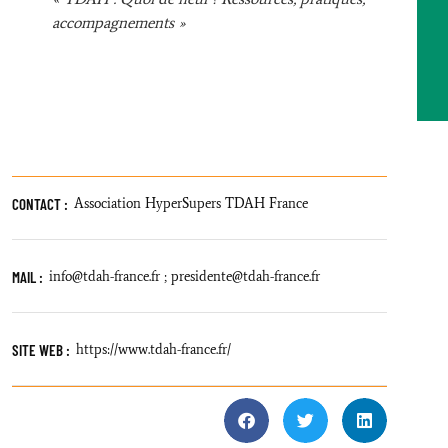
accompagnements »
CONTACT :
Association HyperSupers TDAH France
MAIL :
info@tdah-france.fr ; presidente@tdah-france.fr
SITE WEB :
https://www.tdah-france.fr/