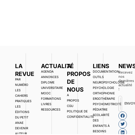
LA
ACTUALITÉ
A
LIENS
NEWS
AGENDA
DOCUMENTATION,
Recevez
REVUE
PROPOS
nos
ANNONCES
OUTILS
PAR
DE
dernières
DIPLOME
NEUROPSYCHOLOGIE
actualité
NUMÉRO
UNIVERSITAIRE
PSYCHOLOGIE
NOUS
!
LES
MOOC
ORTHOPHONIE
A
CAHIERS
FORMATIONS
ERGOTHÉRAPIE
PROPOS
PRATIQUES
ENVO
LIVRES
PSYCHOMOTRICITÉ
CGU
LES
RESSOURCES
PÉDIATRIE
POLITIQUE DE
ÉDITIONS
SCOLARITÉ
CONFIDENTIALITÉ
DU PETIT
DES
ANAE
ENFANTS À
DEVENIR
BESOINS
AUTEUR