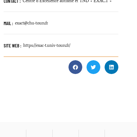
CONTACT :
Centre d’Excellence autisme et TND « EXAC.T »
MAIL :
exact@chu-tours.fr
SITE WEB :
https://exac-t.univ-tours.fr/