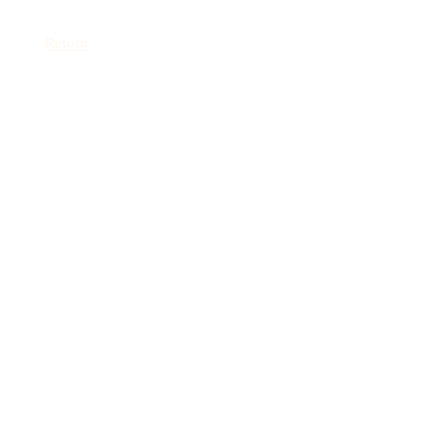
Retour
11 septembre 2026 –
Journée Annuelle du
TDAH