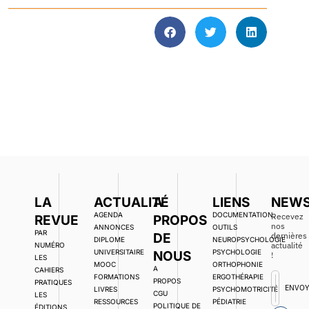
LA
ACTUALITÉ
A
LIENS
NEWS
AGENDA
DOCUMENTATION,
Recevez
REVUE
PROPOS
nos
ANNONCES
OUTILS
PAR
DE
dernières
DIPLOME
NEUROPSYCHOLOGIE
actualité
NUMÉRO
UNIVERSITAIRE
PSYCHOLOGIE
NOUS
!
LES
MOOC
ORTHOPHONIE
A
CAHIERS
FORMATIONS
ERGOTHÉRAPIE
PROPOS
PRATIQUES
ENVO
LIVRES
PSYCHOMOTRICITÉ
CGU
LES
RESSOURCES
PÉDIATRIE
POLITIQUE DE
ÉDITIONS