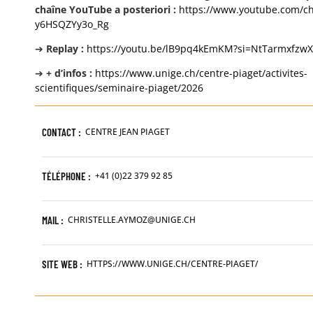
chaîne YouTube a posteriori :
https://www.youtube.com/c
y6HSQZYy3o_Rg
➔
Replay :
https://youtu.be/lB9pq4kEmKM?si=NtTarmxfzw
➔
+ d’infos :
https://www.unige.ch/centre-piaget/activites-
scientifiques/seminaire-piaget/2026
CONTACT :
CENTRE JEAN PIAGET
TÉLÉPHONE :
+41 (0)22 379 92 85
MAIL :
CHRISTELLE.AYMOZ@UNIGE.CH
SITE WEB :
HTTPS://WWW.UNIGE.CH/CENTRE-PIAGET/