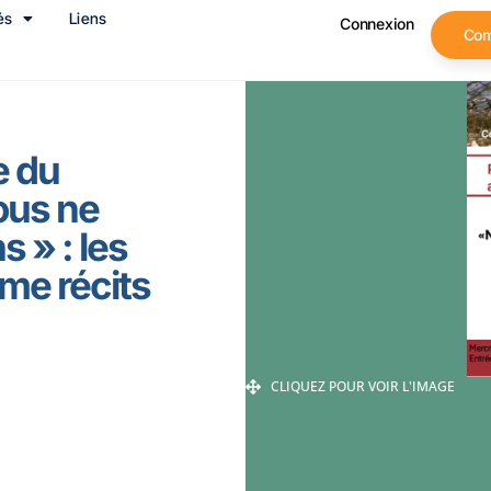
és
Liens
Connexion
Co
e du
ous ne
 » : les
me récits
CLIQUEZ POUR VOIR L'IMAGE