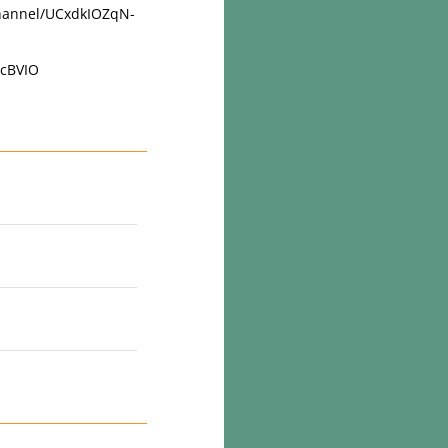
hannel/UCxdkIOZqN-
XcBVIO