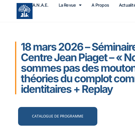
A.N.A.E.
La Revue
A Propos
Actualit
18 mars 2026 – Séminair
Centre Jean Piaget – « N
sommes pas des moutons
théories du complot com
identitaires + Replay
CATALOGUE DE PROGRAMME