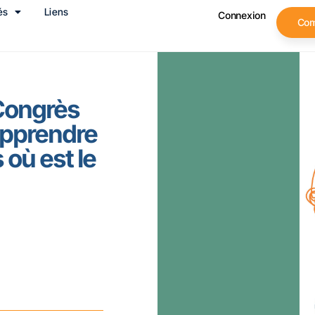
és
Liens
Connexion
Co
 Congrès
Apprendre
 où est le