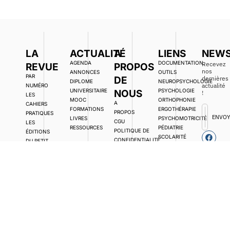
LA
ACTUALITÉ
A
LIENS
NEWS
AGENDA
DOCUMENTATION,
Recevez
REVUE
PROPOS
nos
ANNONCES
OUTILS
PAR
DE
dernières
DIPLOME
NEUROPSYCHOLOGIE
actualité
NUMÉRO
UNIVERSITAIRE
PSYCHOLOGIE
NOUS
!
LES
MOOC
ORTHOPHONIE
A
CAHIERS
FORMATIONS
ERGOTHÉRAPIE
PROPOS
PRATIQUES
ENVO
LIVRES
PSYCHOMOTRICITÉ
CGU
LES
RESSOURCES
PÉDIATRIE
POLITIQUE DE
ÉDITIONS
SCOLARITÉ
CONFIDENTIALITÉ
DU PETIT
DES
ANAE
ENFANTS À
DEVENIR
BESOINS
AUTEUR
SPÉCIFIQUES
ÉDITORIAL
ASSOCIATIONS
ACCÈS
LIBRE