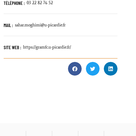
TÉLÉPHONE :
03 22 82 76 52
MAIL :
sahar.moghimi@u-picardie.fr
SITE WEB :
https://gramfc.u-picardie.fr/