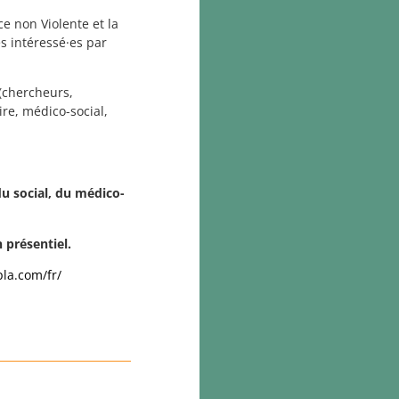
ce non Violente et la
s intéressé·es par
(chercheurs,
ire, médico-social,
du social, du médico-
présentiel.
pla.com/fr/