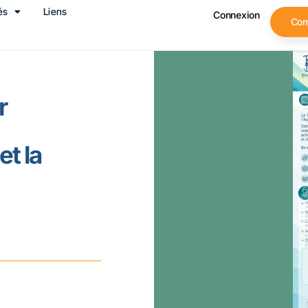
és
Liens
Connexion
Co
r
t la