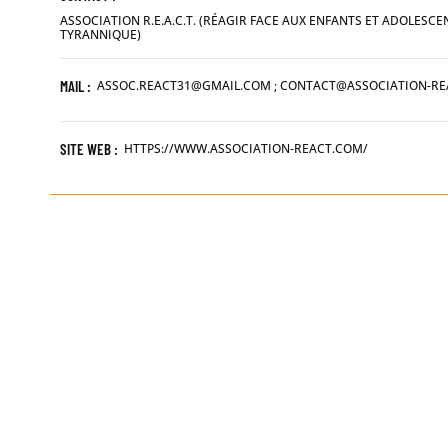
ASSOCIATION R.E.A.C.T. (RÉAGIR FACE AUX ENFANTS ET ADOLES
TYRANNIQUE)
MAIL :
ASSOC.REACT31@GMAIL.COM ; CONTACT@ASSOCIATION-R
SITE WEB :
HTTPS://WWW.ASSOCIATION-REACT.COM/