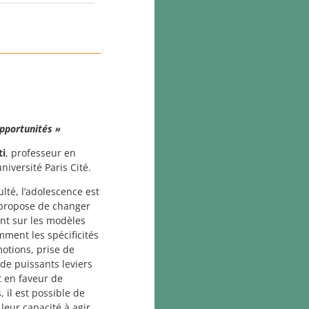
opportunités »
ti
, professeur en
iversité Paris Cité.
ulté, l’adolescence est
e propose de changer
nt sur les modèles
ent les spécificités
motions, prise de
 de puissants leviers
t en faveur de
 il est possible de
leur capacité à agir