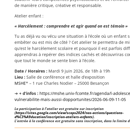
de manière critique, créative et responsable.
Atelier enfant :
« Harcèlement
: comprendre et agir quand on est témoin »
Tu as déjà vu ou vécu une situation à l’école où un enfant s
embêter ou est mis de côté
? Cet atelier te permettra de 
qu’est le harcèlement scolaire et pourquoi il est parfois diff
apprendras à repérer des indices cachés et découvriras co
que tout le monde se sente bien à l’école.
Date / Horaires :
Mardi 9 juin 2026, de 18h à 19h
Lieu :
Salle de conférence et halle d’exposition
MSHE
* – 1 rue Charles Nodier – 25000 Besançon
➔
+ d’infos :
https://mshe.univ-fcomte.fr/agenda/l-adolesc
vulnerabilite-mais-aussi-dopportunites/2026-06-09-11-05
La participation à l’atelier est gratuite sur inscription
(
https://sites.google.com/view/scaps2024/nos-actions/questions-
d%C3%A9ducation/inscription-ateliers-enfants
).
L’entrée à la conférence est gratuite sans inscription, dans la limite 