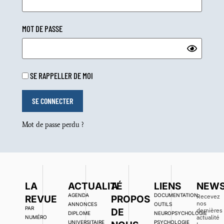
MOT DE PASSE
SE RAPPELLER DE MOI
Mot de passe perdu ?
LA
ACTUALITÉ
A
LIENS
NEWS
AGENDA
DOCUMENTATION,
Recevez
REVUE
PROPOS
nos
ANNONCES
OUTILS
PAR
DE
dernières
DIPLOME
NEUROPSYCHOLOGIE
actualité
NUMÉRO
UNIVERSITAIRE
PSYCHOLOGIE