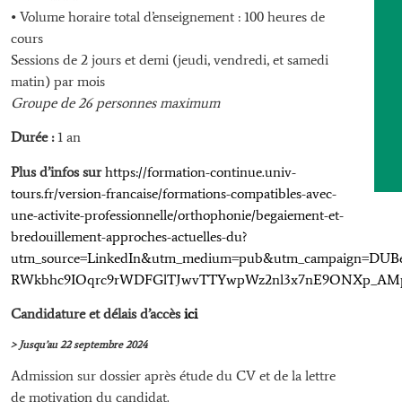
• Volume horaire total d’enseignement : 100 heures de
cours
Sessions de 2 jours et demi (jeudi, vendredi, et samedi
matin) par mois
Groupe de 26 personnes maximum
Durée :
1 an
Plus d’infos sur
https://formation-continue.univ-
tours.fr/version-francaise/formations-compatibles-avec-
une-activite-professionnelle/orthophonie/begaiement-et-
bredouillement-approches-actuelles-du?
utm_source=LinkedIn&utm_medium=pub&utm_campaign=DUBe
RWkbhc9IOqrc9rWDFGlTJwvTTYwpWz2nl3x7nE9ONXp_AM
Candidature et délais d’accès
ici
> Jusqu’au 22 septembre 2024
Admission sur dossier après étude du CV et de la lettre
de motivation du candidat.