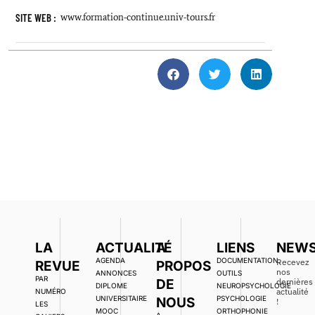
SITE WEB :
www.formation-continue.univ-tours.fr
LA
ACTUALITÉ
A
LIENS
NEWS
AGENDA
DOCUMENTATION,
Recevez
REVUE
PROPOS
nos
ANNONCES
OUTILS
PAR
DE
dernières
DIPLOME
NEUROPSYCHOLOGIE
actualité
NUMÉRO
UNIVERSITAIRE
PSYCHOLOGIE
NOUS
!
LES
MOOC
ORTHOPHONIE