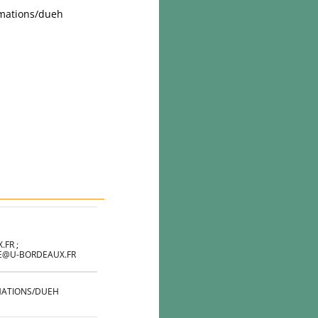
ormations/dueh
FR ;
HE@U-BORDEAUX.FR
RMATIONS/DUEH