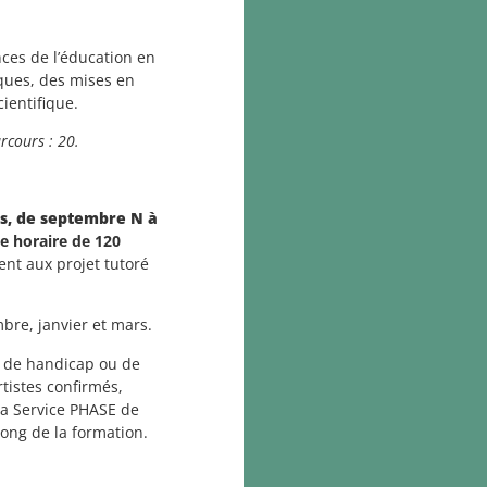
nces de l’éducation en
ques, des mises en
ientifique.
rcours : 20.
is, de septembre N à
e horaire de 120
nt aux projet tutoré
re, janvier et mars.
n de handicap ou de
rtistes confirmés,
 la Service PHASE de
ong de la formation.