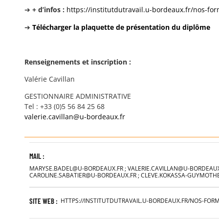
➔
+ d’infos :
https://institutdutravail.u-bordeaux.fr/nos-f
➔
Télécharger la plaquette de présentation du diplôme
Renseignements et inscription :
Valérie Cavillan
GESTIONNAIRE ADMINISTRATIVE
Tel : +33 (0)5 56 84 25 68
valerie.cavillan@u-bordeaux.fr
MAIL :
MARYSE.BADEL@U-BORDEAUX.FR ; VALERIE.CAVILLAN@U-BORDEAUX.
CAROLINE.SABATIER@U-BORDEAUX.FR ; CLEVE.KOKASSA-GUYMOT
SITE WEB :
HTTPS://INSTITUTDUTRAVAIL.U-BORDEAUX.FR/NOS-FO