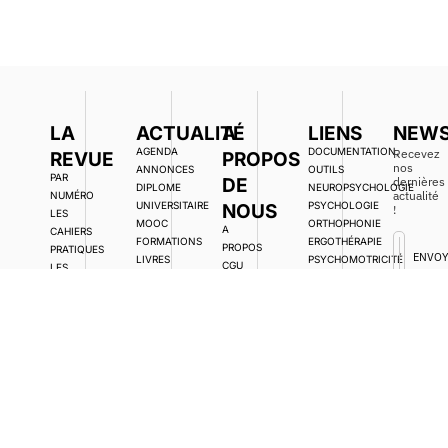
LA
ACTUALITÉ
A
LIENS
NEWS
AGENDA
DOCUMENTATION,
Recevez
REVUE
PROPOS
nos
ANNONCES
OUTILS
PAR
DE
dernières
DIPLOME
NEUROPSYCHOLOGIE
actualité
NUMÉRO
UNIVERSITAIRE
PSYCHOLOGIE
NOUS
!
LES
MOOC
ORTHOPHONIE
A
CAHIERS
FORMATIONS
ERGOTHÉRAPIE
PROPOS
PRATIQUES
ENVO
LIVRES
PSYCHOMOTRICITÉ
CGU
LES
RESSOURCES
PÉDIATRIE
POLITIQUE DE
ÉDITIONS
SCOLARITÉ
CONFIDENTIALITÉ
DU PETIT
DES
ANAE
ENFANTS À
DEVENIR
BESOINS
AUTEUR
SPÉCIFIQUES
ÉDITORIAL
ASSOCIATIONS
ACCÈS
LIBRE