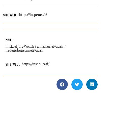
SITE WEB :
https://inspe.uca.fr/
MAIL :
mickael.jury@uca.fr / anne.faurie@uca.fr /
frederic.boissonnet@uca.fr
SITE WEB :
https://inspe.uca.fr/