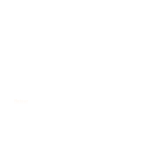
Retour
CAS (Certificat
de formation