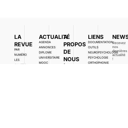
LA
ACTUALITÉ
A
LIENS
NEWS
AGENDA
DOCUMENTATION,
Recevez
REVUE
PROPOS
nos
ANNONCES
OUTILS
PAR
DE
dernières
DIPLOME
NEUROPSYCHOLOGIE
actualité
NUMÉRO
UNIVERSITAIRE
PSYCHOLOGIE
NOUS
!
LES
MOOC
ORTHOPHONIE
A
CAHIERS
FORMATIONS
ERGOTHÉRAPIE
PROPOS
PRATIQUES
ENVO
LIVRES
PSYCHOMOTRICITÉ
CGU
LES
RESSOURCES
PÉDIATRIE
POLITIQUE DE
ÉDITIONS
SCOLARITÉ
CONFIDENTIALITÉ
DU PETIT
DES
ANAE
ENFANTS À
DEVENIR
BESOINS
AUTEUR
SPÉCIFIQUES
ÉDITORIAL
ASSOCIATIONS
ACCÈS
LIBRE