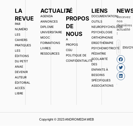
LA
ACTUALITÉ
A
LIENS
NEWS
AGENDA
DOCUMENTATION,
Recevez
REVUE
PROPOS
nos
ANNONCES
OUTILS
PAR
DE
dernières
DIPLOME
NEUROPSYCHOLOGIE
actualité
NUMÉRO
UNIVERSITAIRE
PSYCHOLOGIE
NOUS
!
LES
MOOC
ORTHOPHONIE
A
CAHIERS
FORMATIONS
ERGOTHÉRAPIE
PROPOS
PRATIQUES
ENVO
LIVRES
PSYCHOMOTRICITÉ
CGU
LES
RESSOURCES
PÉDIATRIE
POLITIQUE DE
ÉDITIONS
SCOLARITÉ
CONFIDENTIALITÉ
DU PETIT
DES
ANAE
ENFANTS À
DEVENIR
BESOINS
AUTEUR
SPÉCIFIQUES
ÉDITORIAL
ASSOCIATIONS
ACCÈS
LIBRE
Copyright © 2023 ANDROMEDA WEB