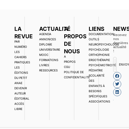
LA
ACTUALITÉ
A
LIENS
NEWS
AGENDA
DOCUMENTATION,
Recevez
REVUE
PROPOS
nos
ANNONCES
OUTILS
PAR
DE
dernières
DIPLOME
NEUROPSYCHOLOGIE
actualité
NUMÉRO
UNIVERSITAIRE
PSYCHOLOGIE
NOUS
!
LES
MOOC
ORTHOPHONIE
A
CAHIERS
FORMATIONS
ERGOTHÉRAPIE
PROPOS
PRATIQUES
ENVO
LIVRES
PSYCHOMOTRICITÉ
CGU
LES
RESSOURCES
PÉDIATRIE
POLITIQUE DE
ÉDITIONS
SCOLARITÉ
CONFIDENTIALITÉ
DU PETIT
DES
ANAE
ENFANTS À
DEVENIR
BESOINS
AUTEUR
SPÉCIFIQUES
ÉDITORIAL
ASSOCIATIONS
ACCÈS
LIBRE