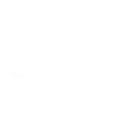
Retour
Formations en
Orthophonie –
FNO – Fédération