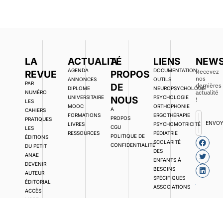
LA
ACTUALITÉ
A
LIENS
NEWS
AGENDA
DOCUMENTATION,
Recevez
REVUE
PROPOS
nos
ANNONCES
OUTILS
PAR
DE
dernières
DIPLOME
NEUROPSYCHOLOGIE
actualité
NUMÉRO
UNIVERSITAIRE
PSYCHOLOGIE
NOUS
!
LES
MOOC
ORTHOPHONIE
A
CAHIERS
FORMATIONS
ERGOTHÉRAPIE
PROPOS
PRATIQUES
ENVO
LIVRES
PSYCHOMOTRICITÉ
CGU
LES
RESSOURCES
PÉDIATRIE
POLITIQUE DE
ÉDITIONS
SCOLARITÉ
CONFIDENTIALITÉ
DU PETIT
DES
ANAE
ENFANTS À
DEVENIR
BESOINS
AUTEUR
SPÉCIFIQUES
ÉDITORIAL
ASSOCIATIONS
ACCÈS
LIBRE