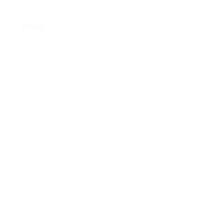
Retour
Trisomie 21
France – Centre
de formation