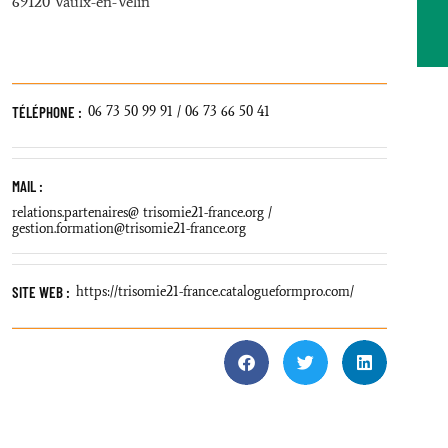
69120 Vaulx-en-Velin
TÉLÉPHONE :
06 73 50 99 91 / 06 73 66 50 41
MAIL :
relations.partenaires@ trisomie21-france.org /
gestion.formation@trisomie21-france.org
SITE WEB :
https://trisomie21-france.catalogueformpro.com/