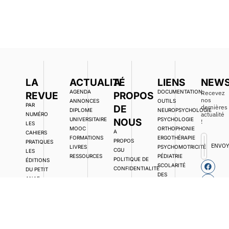
LA
ACTUALITÉ
A
LIENS
NEWS
AGENDA
DOCUMENTATION,
Recevez
REVUE
PROPOS
nos
ANNONCES
OUTILS
PAR
DE
dernières
DIPLOME
NEUROPSYCHOLOGIE
actualité
NUMÉRO
UNIVERSITAIRE
PSYCHOLOGIE
NOUS
!
LES
MOOC
ORTHOPHONIE
A
CAHIERS
FORMATIONS
ERGOTHÉRAPIE
PROPOS
PRATIQUES
ENVO
LIVRES
PSYCHOMOTRICITÉ
CGU
LES
RESSOURCES
PÉDIATRIE
POLITIQUE DE
ÉDITIONS
SCOLARITÉ
CONFIDENTIALITÉ
DU PETIT
DES
ANAE
ENFANTS À
DEVENIR
BESOINS
AUTEUR
SPÉCIFIQUES
ÉDITORIAL
ASSOCIATIONS
ACCÈS
LIBRE