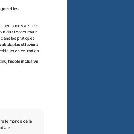
gne et les
s personnels assurée
our du fil conducteur
dans les pratiques
 obstacles et leviers
écideurs en éducation.
cles,
l’école inclusive
tre le monde de la
itions