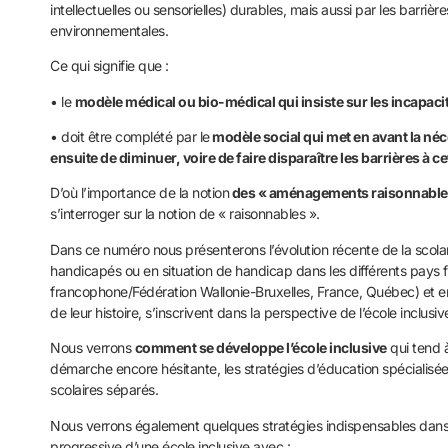
intellectuelles ou sensorielles) durables, mais aussi par les barri
environnementales.
Ce qui signifie que :
• le
modèle médical ou bio-médical qui insiste sur les incapaci
• doit être complété par le
modèle social qui met en avant la néce
ensuite de diminuer, voire de faire disparaître les barrières à ce
D’où l’importance de la notion
des « aménagements raisonnable
s’interroger sur la notion de « raisonnables ».
Dans ce numéro nous présenterons l’évolution récente de la scolar
handicapés ou en situation de handicap dans les différents pays
francophone/Fédération Wallonie-Bruxelles, France, Québec) et en
de leur histoire, s’inscrivent dans la perspective de l’école inclusiv
Nous verrons
comment se développe l’école inclusive
qui tend 
démarche encore hésitante, les stratégies d’éducation spécialisée 
scolaires séparés.
Nous verrons également quelques stratégies indispensables dans
progressive d’une école inclusive avec :