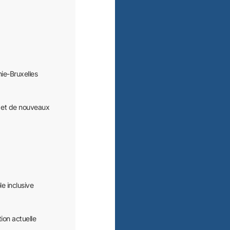
nie-Bruxelles
s et de nouveaux
le inclusive
tion actuelle