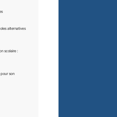
es
oles alternatives
on scolaire :
s pour son