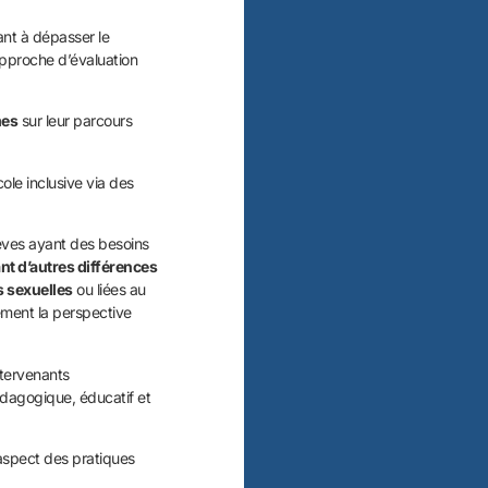
ant à dépasser le
approche d’évaluation
mes
sur leur parcours
cole inclusive via des
èves ayant des besoins
yant d’autres différences
s sexuelles
ou liées au
dement la perspective
ntervenants
édagogique, éducatif et
’aspect des pratiques