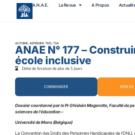
A.N.A.E.
La Revue
A Propos
Actualit
AUTISME, ASPERGER, TND, TSA
ANAE N° 177 – Construi
école inclusive
Délai de livraison de plus de 5 jours
COMMANDER
BON DE
Dossier coordonné par le Pr Ghislain Magerotte, Faculté de ps
sciences de l’éducation –
Université de Mons (Belgique)
La Convention des Droits des Personnes Handicapées de l’ONU, et e