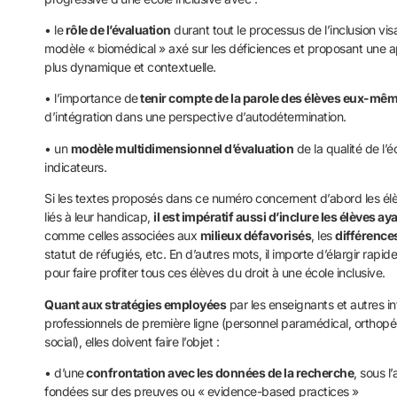
• le
rôle de l’évaluation
durant tout le processus de l’inclusion vis
modèle « biomédical » axé sur les déficiences et proposant une 
plus dynamique et contextuelle.
• l’importance de
tenir compte de la parole des élèves eux-mê
d’intégration dans une perspective d’autodétermination.
• un
modèle multidimensionnel d’évaluation
de la qualité de l’é
indicateurs.
Si les textes proposés dans ce numéro concernent d’abord les él
liés à leur handicap,
il est impératif aussi d’inclure les élèves a
comme celles associées aux
milieux défavorisés
, les
différence
statut de réfugiés, etc. En d’autres mots, il importe d’élargir rapi
pour faire profiter tous ces élèves du droit à une école inclusive.
Quant aux stratégies employées
par les enseignants et autres i
professionnels de première ligne (personnel paramédical, orthop
social), elles doivent faire l’objet :
• d’une
confrontation avec les données de la recherche
, sous l
fondées sur des preuves ou « evidence-based practices »