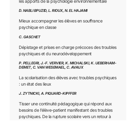
les apports de la psychologie environnementale
D. NABLI BPUZID, L. RIOUX, N. EL HAJAMI
Mieux accompagner les élèves en souffrance
psychique en classe
C. GASCHET
Dépistage et prises en charge précoces des troubles
psychiques et du neurodéveloppement
P. PELLEGRI, J.-F. VERVIER, K. MICHALSKI, K. UEBERHAM-
DEMET, C. VAN WESEMAEL, C. AVAUX
La scolarisation des élèves avec troubles psychiques
: un état des lieux
J. ZYTNICKI,
A. PIQUARD-KIPFFER
Tisser une continuité pédagogique qui répond aux
besoins de l’élève-patient manifestant des troubles
psychiques. De la rupture scolaire vers un retour à
l’école
S. DUVAL, A. PIQUARD-KIPFFER