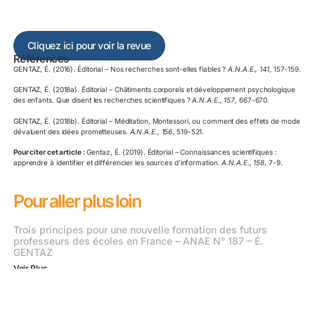
Cliquez ici pour voir la revue
Références
GENTAZ, É. (2016). Éditorial – Nos recherches sont-elles fiables ?
A.N.A.E., 141
, 157-159.
GENTAZ, É. (2018a). Éditorial – Châtiments corporels et développement psychologique
des enfants. Que disent les recherches scientifiques ?
A.N.A.E.,
157
, 667-670.
GENTAZ, É. (2018b). Éditorial – Méditation, Montessori, ou comment des effets de mode
dévaluent des idées prometteuses.
A.N.A.E., 156
, 519-521.
Pour citer cet article :
Gentaz, É. (2019). Éditorial – Connaissances scientifiques :
apprendre à identifier et différencier les sources d’information.
A.N.A.E., 158
, 7-9.
Pour aller plus loin
Trois principes pour une nouvelle formation des futurs
professeurs des écoles en France – ANAE N° 187 – É.
GENTAZ
Voir Plus