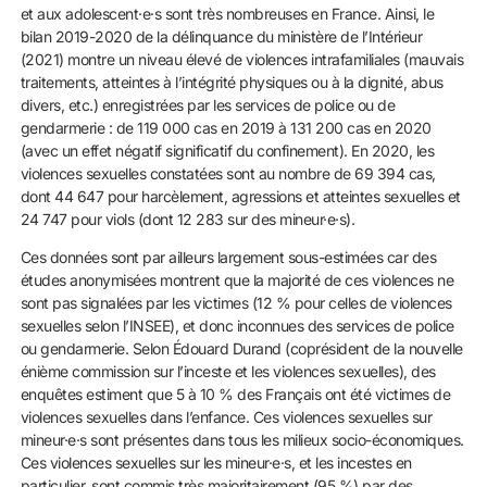
et aux adolescent·e·s sont très nombreuses en France. Ainsi, le
bilan 2019-2020 de la délinquance du ministère de l’Intérieur
(2021) montre un niveau élevé de violences intrafamiliales (mauvais
traitements, atteintes à l’intégrité physiques ou à la dignité, abus
divers, etc.) enregistrées par les services de police ou de
gendarmerie : de 119 000 cas en 2019 à 131 200 cas en 2020
(avec un effet négatif significatif du confinement). En 2020, les
violences sexuelles constatées sont au nombre de 69 394 cas,
dont 44 647 pour harcèlement, agressions et atteintes sexuelles et
24 747 pour viols (dont 12 283 sur des mineur·e·s).
Ces données sont par ailleurs largement sous-estimées car des
études anonymisées montrent que la majorité de ces violences ne
sont pas signalées par les victimes (12 % pour celles de violences
sexuelles selon l’INSEE), et donc inconnues des services de police
ou gendarmerie. Selon Édouard Durand (coprésident de la nouvelle
énième commission sur l’inceste et les violences sexuelles), des
enquêtes estiment que 5 à 10 % des Français ont été victimes de
violences sexuelles dans l’enfance. Ces violences sexuelles sur
mineur·e·s sont présentes dans tous les milieux socio-économiques.
Ces violences sexuelles sur les mineur·e·s, et les incestes en
particulier, sont commis très majoritairement (95 %) par des