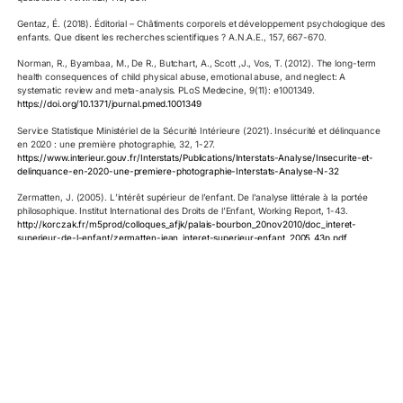
Gentaz, É. (2018). Éditorial – Châtiments corporels et développement psychologique des
enfants. Que disent les recherches scientifiques ? A.N.A.E., 157, 667-670.
Norman, R., Byambaa, M., De R., Butchart, A., Scott ,J., Vos, T. (2012). The long-term
health consequences of child physical abuse, emotional abuse, and neglect: A
systematic review and meta-analysis. PLoS Medecine, 9(11): e1001349.
https://doi.org/10.1371/journal.pmed.1001349
Service Statistique Ministériel de la Sécurité Intérieure (2021). Insécurité et délinquance
en 2020 : une première photographie, 32, 1-27.
https://www.interieur.gouv.fr/Interstats/Publications/Interstats-Analyse/Insecurite-et-
delinquance-en-2020-une-premiere-photographie-Interstats-Analyse-N-32
Zermatten, J. (2005). L’intérêt supérieur de l’enfant. De l’analyse littérale à la portée
philosophique. Institut International des Droits de l’Enfant, Working Report, 1-43.
http://korczak.fr/m5prod/colloques_afjk/palais-bourbon_20nov2010/doc_interet-
superieur-de-l-enfant/zermatten-jean_interet-superieur-enfant_2005_43p.pdf
Pour citer cet article :
Gentaz, É. (2021). Éditorial – Les enfants et les adolescents des
années 2020 sont-ils bien traités par les adultes ? Pour un véritable « droit supérieur des
enfants ».
A.N.A.E., 170
, 9-11.
Pour aller plus loin
Trois principes pour une nouvelle formation des futurs
professeurs des écoles en France – ANAE N° 187 – É.