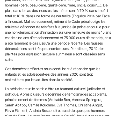
hommes (père, beau-père, grand-père, frère, oncle, cousin…). De
plus, dans le cas des incestes, les mères sont à 70 % dans le déni
total et 18 % dans une forme de neutralité (Enquête 2014 par Face
à l’Inceste). Malheureusement, même si le Code pénal oblige les
adultes à dénoncer de tels faits à la justice (la peine encourue pour
une non-dénonciation d’infraction sur un·e mineur·e de moins 15 ans
est de cinq ans d’emprisonnement et 75 000 euros d’amende), cela
a été rarement le cas jusqu’à une période récente. Les fausses
dénonciations sont très peu nombreuses. Par ailleurs, 70 % des
plaintes pour agression sexuelle sur mineur·e sont classées sans
suite.
Ces données terrifiantes nous conduisent à répondre que les
enfants et les adolescent·e·s des années 2020 sont trop
maltraité·e·s par les adultes dans la société.
La période actuelle semble être un tournant culturel, judiciaire et
politique. Après plusieurs décennies de témoignages accablants,
principalement de femmes (Adélaïde Bon, Vanessa Springora,
Sarah Abitbol, Camille Kouchner, Eva Thomas, Christine Angot,
Flavie Flament, Andréa Bescond) et aussi de quelques hommes
(Claude Ponti, Laurent Boyet, Arnaud Gallais), les adultes semblent