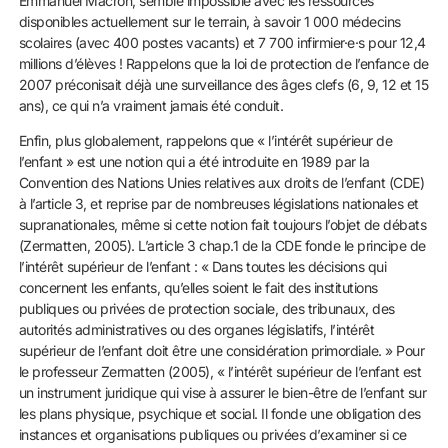
Emmanuel Macron, semble impossible avec les ressources
disponibles actuellement sur le terrain, à savoir 1 000 médecins
scolaires (avec 400 postes vacants) et 7 700 infirmier·e·s pour 12,4
millions d’élèves ! Rappelons que la loi de protection de l’enfance de
2007 préconisait déjà une surveillance des âges clefs (6, 9, 12 et 15
ans), ce qui n’a vraiment jamais été conduit.
Enfin, plus globalement, rappelons que « l’intérêt supérieur de
l’enfant » est une notion qui a été introduite en 1989 par la
Convention des Nations Unies relatives aux droits de l’enfant (CDE)
à l’article 3, et reprise par de nombreuses législations nationales et
supranationales, même si cette notion fait toujours l’objet de débats
(Zermatten, 2005). L’article 3 chap.1 de la CDE fonde le principe de
l’intérêt supérieur de l’enfant : « Dans toutes les décisions qui
concernent les enfants, qu’elles soient le fait des institutions
publiques ou privées de protection sociale, des tribunaux, des
autorités administratives ou des organes législatifs, l’intérêt
supérieur de l’enfant doit être une considération primordiale. » Pour
le professeur Zermatten (2005), « l’intérêt supérieur de l’enfant est
un instrument juridique qui vise à assurer le bien-être de l’enfant sur
les plans physique, psychique et social. Il fonde une obligation des
instances et organisations publiques ou privées d’examiner si ce