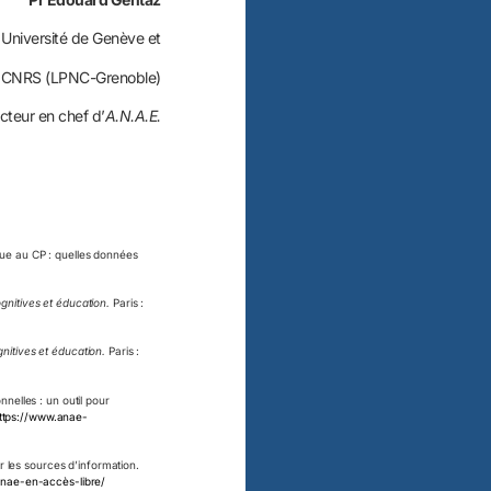
Université de Genève et
u CNRS (LPNC-Grenoble)
teur en chef d’
A.N.A.E.
ue au CP : quelles données
nitives et éducation.
Paris :
itives et éducation.
Paris :
nelles : un outil pour
ttps://www.anae-
r les sources d’information.
anae-en-accès-libre/