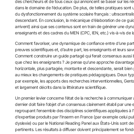
des chercheurs et de tous ceux qui annoncent se baser sur les ré
dans le domaine de l’éducation. De plus, de telles pratiques sont u
du dysfonctionnement du système scolaire français : ultracentrali
descendant. En conclusion, la mécanique d’élaboration de ce guid
arrivent) ainsi que ses contenus sont en train de générer une dy
enseignants et des cadres du MEN (CPC, IEN, etc.) vis-à-vis de l
Comment favoriser, une dynamique de confiance entre d’une part 
preuves scientifiques et, d’autre part, les enseignants et leurs sav
Comment construire un guide partagé qui ferait consensus aussi 
que chez les enseignants ? Je pense qu’une approche davantage 
horizontale, plus partagée, montante et descendante, serait bien p
au mieux les changements de pratiques pédagogiques. Deux types
par exemple, les apports des recherches interventionnelles, Gent
et largement décrits dans la littérature scientifique.
Un premier levier concerne l’état de la recherche à communiquer 
dernier doit faire l’objet d’un consensus clairement établi par une 
regroupant l’ensemble des disciplines scientifiques appliquées à l
d’expertise produits par l’Inserm en France (par exemple celui pub
dyslexie) ou par le National Reading Panel aux États-Unis sont d
pertinents. Les résultats à diffuser doivent principalement se fond