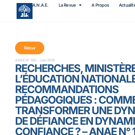
A.N.A.E.
La Revue
A Propos
Actualit
Retour
ANAE N° 160 - Juin 2019
RECHERCHES, MINISTÈRE
L’ÉDUCATION NATIONALE
RECOMMANDATIONS
PÉDAGOGIQUES : COMM
TRANSFORMER UNE DY
DE DÉFIANCE EN DYNAM
CONFIANCE ? – ANAE N° 1