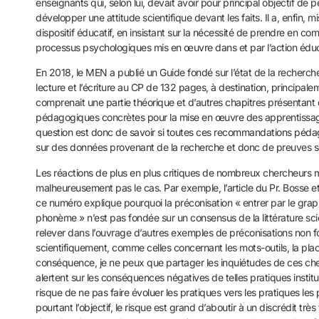
enseignants qui, selon lui, devait avoir pour principal objectif de
développer une attitude scientifique devant les faits. Il a, enfin, m
dispositif éducatif, en insistant sur la nécessité de prendre en com
processus psychologiques mis en œuvre dans et par l’action éduc
En 2018, le MEN a publié un Guide fondé sur l’état de la recherch
lecture et l’écriture au CP de 132 pages, à destination, principale
comprenait une partie théorique et d’autres chapitres présenta
pédagogiques concrètes pour la mise en œuvre des apprentissag
question est donc de savoir si toutes ces recommandations péd
sur des données provenant de la recherche et donc de preuves sc
Les réactions de plus en plus critiques de nombreux chercheurs 
malheureusement pas le cas. Par exemple, l’article du Pr. Bosse e
ce numéro explique pourquoi la préconisation « entrer par le gra
phonème » n’est pas fondée sur un consensus de la littérature scien
relever dans l’ouvrage d’autres exemples de préconisations non 
scientifiquement, comme celles concernant les mots-outils, la plac
conséquence, je ne peux que partager les inquiétudes de ces ch
alertent sur les conséquences négatives de telles pratiques institut
risque de ne pas faire évoluer les pratiques vers les pratiques les 
pourtant l’objectif, le risque est grand d’aboutir à un discrédit très