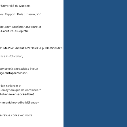
’Université du Québec.
ues
. Rapport. Paris : Inserm, XV
che pour enseigner la lecture et
-l-ecriture-au-cp.html
sites%2Fdefault%2Ffiles%2Fpublications%2Fpubs%2Fnrp%2FDocuments%2Freport.pdf&us
ice in Education,
sensoriels accessibles à tous
ige.ch/fapse/sensori-
tion nationale et
 en dynamique de confiance ?
l-d-anae-en-accès-libre/
ommentaires-editorial@anae-
e-revue.com
avec votre