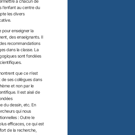
 permettre à chacun de
is l’enfant au centre du
pte les divers
ative.
e pour enseigner la
ment, des enseignants. Il
nt des recommandations
es dans la classe. La
agogiques sont fondées
ientifiques.
montrent que ce n’est
t de ses collègues dans
phème et non par le
tifique. Il est aisé de
fondées
e du dessin, etc. En
ercheurs qui nous
ionnelles : Outre le
plus efficaces, ce qui est
 fort de la recherche,