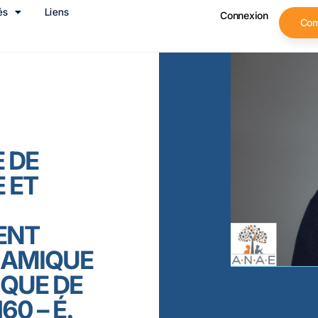
és
Liens
Connexion
Co
 DE
 ET
ENT
NAMIQUE
IQUE DE
60 – É.