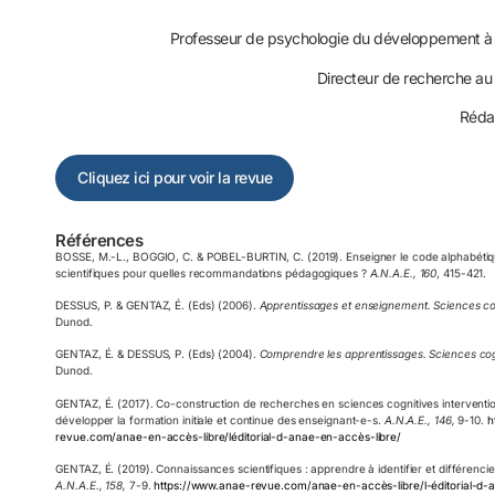
Professeur de psychologie du développement à 
Directeur de recherche a
Rédac
Cliquez ici pour voir la revue
Références
BOSSE, M.-L., BOGGIO, C. & POBEL-BURTIN, C. (2019). Enseigner le code alphabétiq
scientifiques pour quelles recommandations pédagogiques ?
A.N.A.E., 160
, 415-421.
DESSUS, P. & GENTAZ, É. (Eds) (2006).
Apprentissages et enseignement. Sciences cog
Dunod.
GENTAZ, É. & DESSUS, P. (Eds) (2004).
Comprendre les apprentissages. Sciences cogn
Dunod.
GENTAZ, É. (2017). Co-construction de recherches en sciences cognitives intervention
développer la formation initiale et continue des enseignant-e-s.
A.N.A.E., 146,
9-10.
h
revue.com/anae-en-accès-libre/léditorial-d-anae-en-accès-libre/
GENTAZ, É. (2019). Connaissances scientifiques : apprendre à identifier et différencie
A.N.A.E., 158,
7-9.
https://www.anae-revue.com/anae-en-accès-libre/l-éditorial-d-