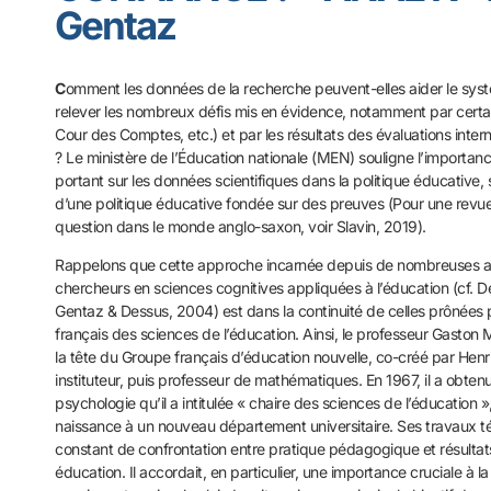
Gentaz
C
omment les données de la recherche peuvent-elles aider le syst
relever les nombreux défis mis en évidence, notamment par cert
Cour des Comptes, etc.) et par les résultats des évaluations inter
? Le ministère de l’Éducation nationale (MEN) souligne l’importan
portant sur les données scientifiques dans la politique éducative
d’une politique éducative fondée sur des preuves (Pour une revu
question dans le monde anglo-saxon, voir Slavin, 2019).
Rappelons que cette approche incarnée depuis de nombreuses a
chercheurs en sciences cognitives appliquées à l’éducation (cf. 
Gentaz & Dessus, 2004) est dans la continuité de celles prônées
français des sciences de l’éducation. Ainsi, le professeur Gaston 
la tête du Groupe français d’éducation nouvelle, co-créé par Henri
instituteur, puis professeur de mathématiques. En 1967, il a obten
psychologie qu’il a intitulée « chaire des sciences de l’éducation »
naissance à un nouveau département universitaire. Ses travaux t
constant de confrontation entre pratique pédagogique et résultat
éducation. Il accordait, en particulier, une importance cruciale à l