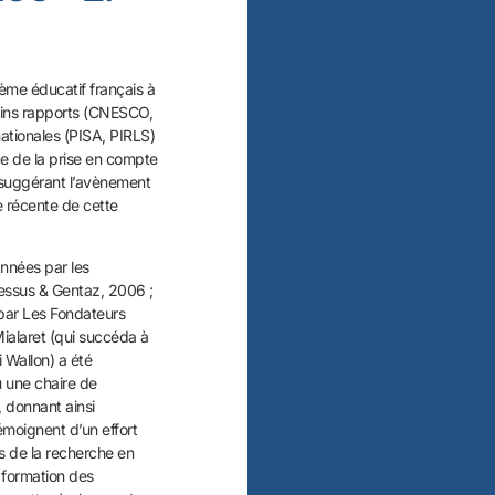
ème éducatif français à
ains rapports (CNESCO,
nationales (PISA, PIRLS)
ce de la prise en compte
, suggérant l’avènement
e récente de cette
nnées par les
Dessus & Gentaz, 2006 ;
 par Les Fondateurs
Mialaret (qui succéda à
 Wallon) a été
u une chaire de
, donnant ainsi
émoignent d’un effort
s de la recherche en
a formation des