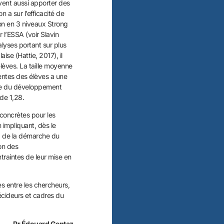
vent aussi apporter des
 a sur l’efficacité de
tion en 3 niveaux Strong
l’ESSA (voir Slavin
yses portant sur plus
ise (Hattie, 2017), il
élèves. La taille moyenne
tentes des élèves a une
nce du développement
 de 1,28.
oncrètes pour les
n impliquant, dès le
s, de la démarche du
ion des
ntraintes de leur mise en
es entre les chercheurs,
décideurs et cadres du
Pr Édouard Gentaz