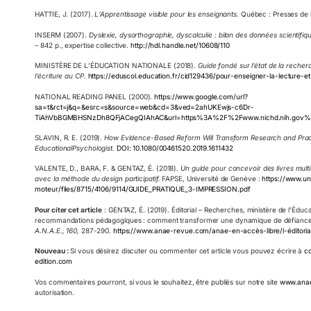
HATTIE, J. (2017).
L’Apprentissage visible pour les enseignants.
Québec : Presses de l
INSERM (2007).
Dyslexie, dysorthographie, dyscalculie : bilan des données scientifiq
– 842 p., expertise collective.
http://hdl.handle.net/10608/110
MINISTÈRE DE L’ÉDUCATION NATIONALE (2018).
Guide fondé sur l’état de la recher
l’écriture au CP.
https://eduscol.education.fr/cid129436/pour-enseigner-la-lecture-et
NATIONAL READING PANEL (2000).
https://www.google.com/url?
sa=t&rct=j&q=&esrc=s&source=web&cd=3&ved=2ahUKEwjs-c6Dr-
TiAhVbBGMBHSNzDh8QFjACegQIAhAC&url=https%3A%2F%2Fwww.nichd.nih.gov%2F
SLAVIN, R. E. (2019).
How Evidence-Based Reform Will Transform Research and Pract
EducationalPsychologist.
DOI: 10.1080/00461520.2019.1611432
VALENTE, D., BARA, F. & GENTAZ, É. (2018).
Un guide pour concevoir des livres multi
avec la méthode du design participatif.
FAPSE, Université de Genève :
https://www.un
moteur/files/8715/4106/9114/GUIDE_PRATIQUE_3-IMPRESSION.pdf
Pour citer cet article
: GENTAZ, É. (2019). Éditorial – Recherches, ministère de l’Éduca
recommandations pédagogiques : comment transformer une dynamique de défiance
A.N.A.E., 160,
287-290.
https://www.anae-revue.com/anae-en-accès-libre/l-éditoria
Nouveau :
Si vous désirez discuter ou commenter cet article vous pouvez écrire à
c
edition.com
Vos commentaires pourront, si vous le souhaitez, être publiés sur notre site
www.ana
autorisation.