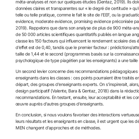
méta-analyses et non sur quelques études (Gentaz, 2019). Ils doi
données claires et transparentes sur « le degré de certitude » qu’on
telle ou telle pratique, comme le fait le site de l’EEF, ou la gradua
evidence, moderate evidence, promising evidence préconisée par 
2019). Rappelons que dans son analyse de plus de 900 méta-anal
de 50 000 articles scientifiques quantitatifs publiés en langue angla
classe les 150 facteurs qui influencent le rendement scolaire des 
d’effet est de 0,40, tandis que le premier facteur : prédictions/at
taille de 1,44 et le second (programmes basés sur la connaissa
psychologique de type piagétien par les enseignants) a une taille
Un second levier concerne des recommandations pédagogiques c
enseignants dans les classes : ces points pourraient être traités e
départ, des groupes d’enseignants experts. On s’inspirerait, alor
design participatif (Valente, Bara & Gentaz, 2018) dans la rédact
recommandations. En testant, ensuite, leur acceptabilité et les co
œuvre auprès d’autres groupes d’enseignants.
En conclusion, si nous voulons favoriser des interactions vertueus
leurs résultats et les enseignants en classe, il est urgent que les 
MEN changent d’approches et de méthodes.