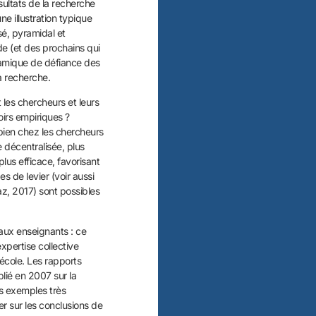
sultats de la recherche
ne illustration typique
sé, pyramidal et
e (et des prochains qui
namique de défiance des
a recherche.
les chercheurs et leurs
oirs empiriques ?
bien chez les chercheurs
décentralisée, plus
lus efficace, favorisant
 de levier (voir aussi
az, 2017) sont possibles
aux enseignants : ce
expertise collective
’école. Les rapports
lié en 2007 sur la
es exemples très
er sur les conclusions de