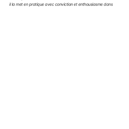
il la met en pratique avec conviction et enthousiasme dans
des
classes ; il transmet aussi ses connaissances à des collègues
et des
professeurs stagiaires.