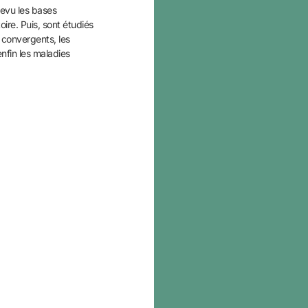
revu les bases
oire. Puis, sont étudiés
s convergents,
les
enfin les maladies