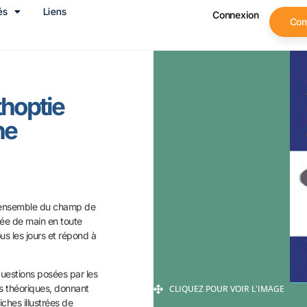
és
Liens
Connexion
Co
thoptie
ne
l’ensemble du
champ de
tée de main en toute
us les jours et répond à
uestions posées par les
 théoriques, donnant
CLIQUEZ POUR VOIR L'IMAGE
fiches
illustrées de