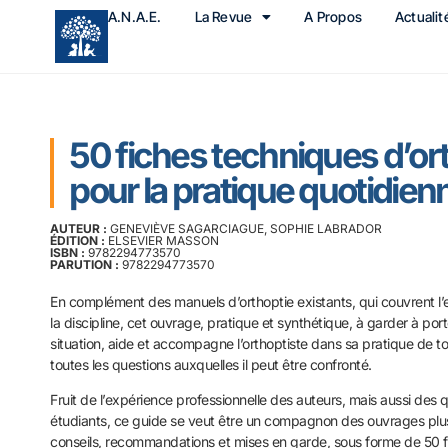
A.N.A.E.
La Revue
A Propos
Actualit
50 fiches techniques d’or
pour la pratique quotidien
AUTEUR :
GENEVIÈVE SAGARCIAGUE, SOPHIE LABRADOR
ÉDITION :
ELSEVIER MASSON
ISBN :
9782294773570
PARUTION :
9782294773570
En complément des manuels d’orthoptie
existants, qui couvrent 
la discipline, cet ouvrage, pratique et synthétique, à
garder à por
situation, aide et accompagne
l’orthoptiste dans sa pratique de to
toutes
les questions auxquelles il peut être confronté.
Fruit de l’expérience professionnelle des auteurs, mais aussi
des q
étudiants, ce guide se veut être un
compagnon des ouvrages plus
conseils,
recommandations et mises en garde, sous forme de 50 