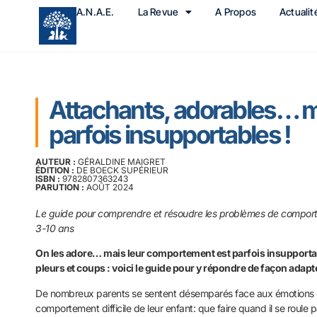
A.N.A.E.
La Revue
A Propos
Actualit
Attachants, adorables… 
parfois insupportables !
AUTEUR :
GÉRALDINE MAIGRET
ÉDITION :
DE BOECK SUPÉRIEUR
ISBN :
9782807363243
PARUTION :
AOÛT 2024
Le guide pour comprendre et résoudre les problèmes de compor
3-10 ans
On les adore… mais leur comportement est parfois insupportabl
pleurs et coups : voici le guide pour y répondre de façon adapté
De nombreux parents se sentent désemparés face aux émotions 
comportement difficile de leur enfant: que faire quand il se roule