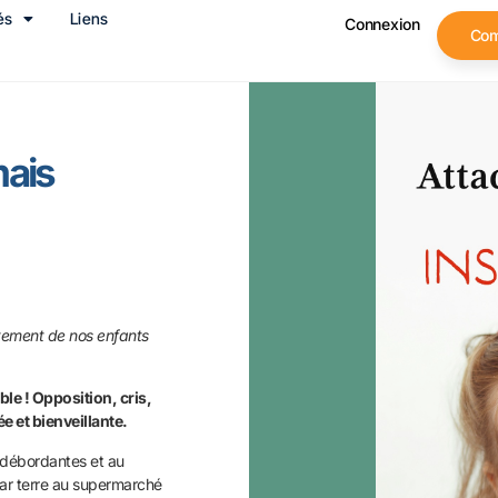
és
Liens
Connexion
Co
mais
tement de nos enfants
e ! Opposition, cris,
e et bienveillante.
débordantes et au
 par terre au supermarché