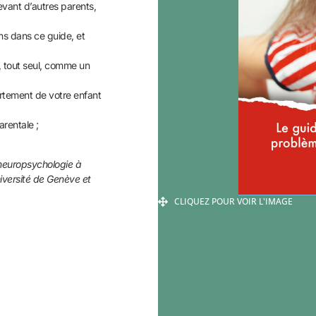
evant d’autres parents,
ns dans ce guide, et
, tout seul, comme un
rtement de votre enfant
rentale ;
neuropsychologie à
niversité de Genève et
CLIQUEZ POUR VOIR L'IMAGE