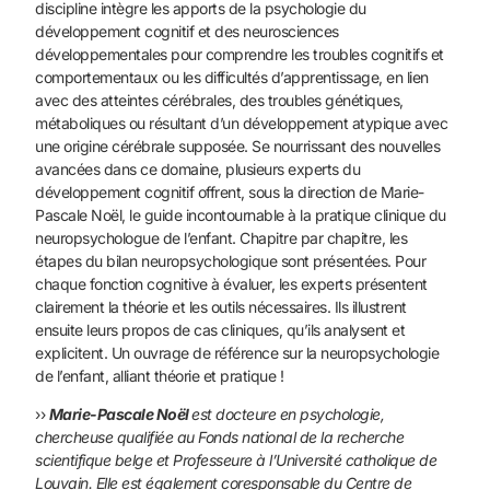
discipline intègre les
apports de la psychologie du
développement cognitif et des neurosciences
développementales pour comprendre les troubles
cognitifs et
comportementaux ou les difficultés d’apprentissage,
en lien
avec des atteintes cérébrales, des troubles génétiques,
métaboliques ou résultant d’un développement atypique avec
une origine cérébrale supposée.
Se nourrissant des nouvelles
avancées dans ce domaine, plusieurs
experts du
développement cognitif offrent, sous la direction de
Marie-
Pascale Noël, le guide incontournable à la pratique clinique
du
neuropsychologue de l’enfant. Chapitre par chapitre, les
étapes
du bilan neuropsychologique sont présentées. Pour
chaque fonction
cognitive à évaluer, les experts présentent
clairement la
théorie et les outils nécessaires. Ils illustrent
ensuite leurs propos
de cas cliniques, qu’ils analysent et
explicitent.
Un ouvrage de référence sur la neuropsychologie
de l’enfant,
alliant théorie et pratique !
››
Marie-Pascale Noël
est docteure en psychologie,
chercheuse
qualifiée au Fonds national de la recherche
scientifique belge et
Professeure à l’Université catholique de
Louvain. Elle est également
coresponsable du Centre de