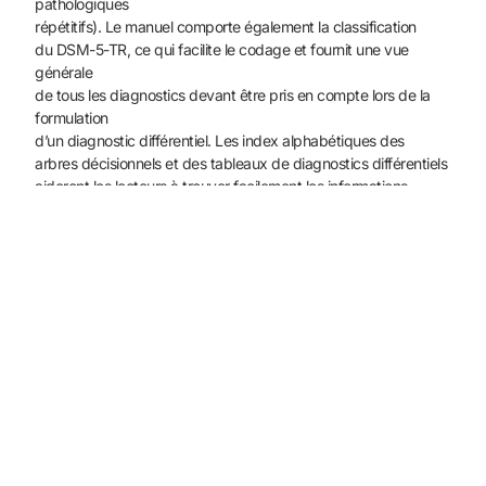
pathologiques
répétitifs). Le manuel comporte également la classification
du DSM-5-TR, ce qui facilite le codage et fournit une vue
générale
de tous les diagnostics devant être pris en compte lors de la
formulation
d’un diagnostic différentiel. Les index alphabétiques des
arbres décisionnels et des tableaux de diagnostics différentiels
aideront les lecteurs à trouver facilement les informations
recherchées.
Ce manuel est ainsi extrêmement utile aux étudiants et aux
praticiens, expérimentés ou débutants.
››
Michael B. First
est psychiatrie clinique à l’Université
Columbia
de New York, États-Unis.