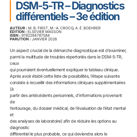
DSM-5-TR – Diagnostics
différentiels – 3e édition
AUTEUR :
M. B. FIRST, M.-A. CROCQ, A. É. BOEHRER
ÉDITION :
ELSEVIER MASSON
ISBN :
9782294787584
PARUTION :
JANVIER 2026
Un aspect crucial de la démarche diagnostique est d’examiner,
parmi la multitude de troubles répertoriés dans le DSM-5-TR,
ceux
qui pourraient éventuellement expliquer le tableau clinique.
Après avoir établi cette liste de possibilités, l’étape suivante
consiste à recueillir des informations cliniques supplémentaires
(à
partir des antécédents personnels, d’informations provenant
de
l’entourage, du dossier médical, de l’évaluation de l’état mental
et
des analyses de laboratoire) afin de réduire les options au
diagnostic
différentiel le plus probable, ce qui deviendra alors le