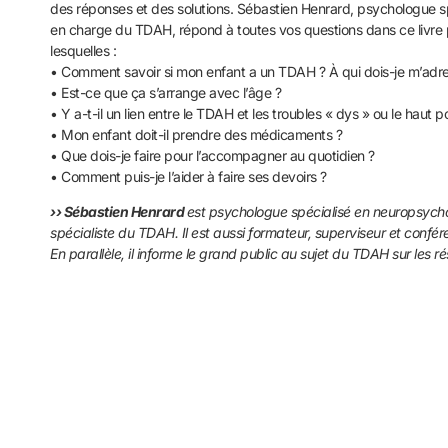
des réponses et des solutions. Sébastien Henrard, psychologue sp
en charge du TDAH, répond à toutes vos questions dans ce livre 
lesquelles :
• Comment savoir si mon enfant a un TDAH ? À qui dois-je m’adre
• Est-ce que ça s’arrange avec l’âge ?
• Y a-t-il un lien entre le TDAH et les troubles « dys » ou le haut po
• Mon enfant doit-il prendre des médicaments ?
• Que dois-je faire pour l’accompagner au quotidien ?
• Comment puis-je l’aider à faire ses devoirs ?
›› Sébastien Henrard
est
psychologue spécialisé en neuropsychol
spécialiste du TDAH. Il est aussi formateur, superviseur et confé
En parallèle, il informe le grand public au sujet du TDAH sur les 