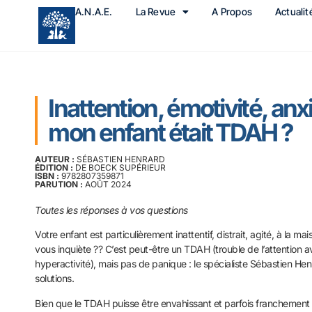
A.N.A.E.
La Revue
A Propos
Actualit
Inattention, émotivité, anx
mon enfant était TDAH ?
AUTEUR :
SÉBASTIEN HENRARD
ÉDITION :
DE BOECK SUPÉRIEUR
ISBN :
9782807359871
PARUTION :
AOÛT 2024
Toutes les réponses à vos questions
Votre enfant est particulièrement inattentif, distrait, agité, à la ma
vous inquiète ?? C’est peut-être un TDAH (trouble de l’attention 
hyperactivité), mais pas de panique : le spécialiste Sébastien Hen
solutions.
Bien que le TDAH puisse être envahissant et parfois franchement diff