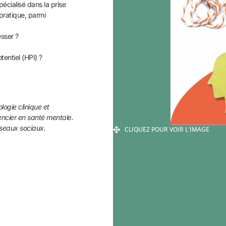
écialisé dans la prise
pratique, parmi
sser ?
tentiel (HPI) ?
ogie clinique et
rencier en santé mentale.
réseaux sociaux.
CLIQUEZ POUR VOIR L'IMAGE