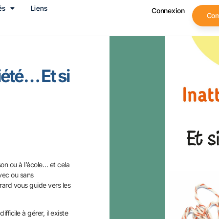
és
Liens
Connexion
Co
iété… Et si
ison ou à l’école… et cela
avec ou sans
rard vous guide vers les
icile à gérer, il existe