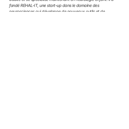
fondé REHAL-IT, une start-up dans le domaine des
neurosciences qui développe de nouveaux outils et de
nouvelles approches (gestion des écrans, jeux vidéo et réalité
virtuelle). Formé à Lille et à Bruxelles, il est également
enseignant et formateur, notamment dans le domaine des
approches intégratives.