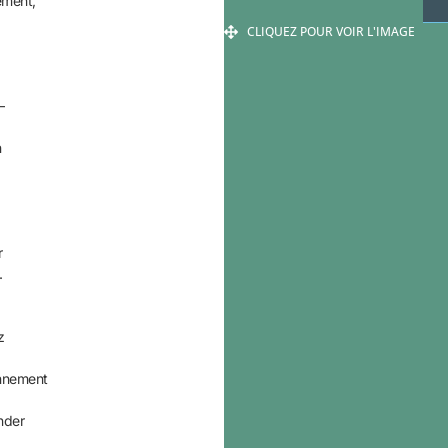
ement,
CLIQUEZ POUR VOIR L'IMAGE
–
n
r
.
z
onnement
ender