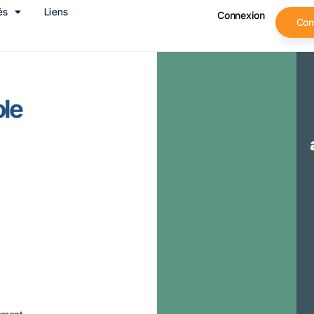
és
Liens
Connexion
Co
ole