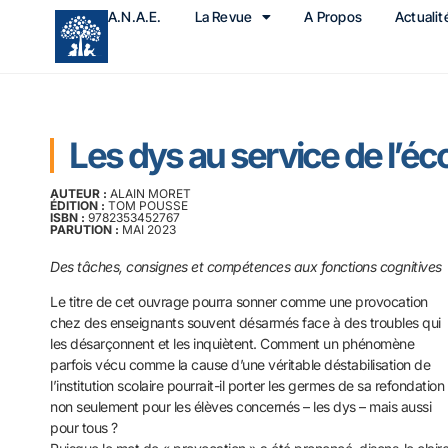
A.N.A.E.
La Revue
A Propos
Actualit
Les dys au service de l’éc
AUTEUR :
ALAIN MORET
ÉDITION :
TOM POUSSE
ISBN :
9782353452767
PARUTION :
MAI 2023
Des tâches, consignes et compétences aux fonctions cognitives
Le titre de cet ouvrage pourra sonner comme une provocation
chez des enseignants souvent désarmés face à des troubles qui
les désarçonnent et les inquiètent. Comment un phénomène
parfois vécu comme la cause d’une véritable déstabilisation de
l’institution scolaire pourrait-il porter les germes de sa refondation
non seulement pour les élèves concernés – les dys – mais aussi
pour tous ?