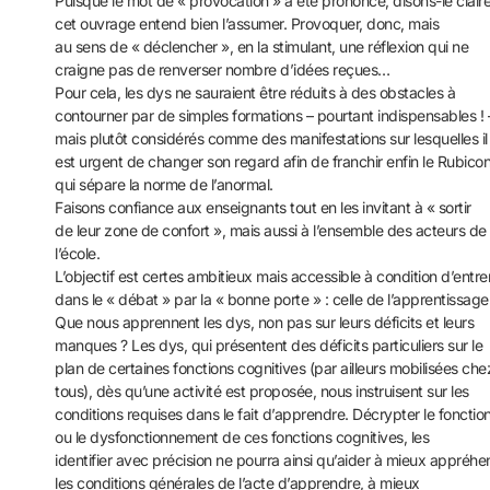
Puisque le mot de « provocation » a été prononcé, disons-le clair
cet ouvrage entend bien l’assumer. Provoquer, donc, mais
au sens de « déclencher », en la stimulant, une réflexion qui ne
craigne pas de renverser nombre d’idées reçues…
Pour cela, les dys ne sauraient être réduits à des obstacles à
contourner par de simples formations – pourtant indispensables ! 
mais plutôt considérés comme des manifestations sur lesquelles il
est urgent de changer son regard afin de franchir enfin le Rubico
qui sépare la norme de l’anormal.
Faisons confiance aux enseignants tout en les invitant à « sortir
de leur zone de confort », mais aussi à l’ensemble des acteurs de
l’école.
L’objectif est certes ambitieux mais accessible à condition d’entre
dans le « débat » par la « bonne porte » : celle de l’apprentissage
Que nous apprennent les dys, non pas sur leurs déficits et leurs
manques ? Les dys, qui présentent des déficits particuliers sur le
plan de certaines fonctions cognitives (par ailleurs mobilisées che
tous), dès qu’une activité est proposée, nous instruisent sur les
conditions requises dans le fait d’apprendre. Décrypter le foncti
ou le dysfonctionnement de ces fonctions cognitives, les
identifier avec précision ne pourra ainsi qu’aider à mieux appréh
les conditions générales de l’acte d’apprendre, à mieux