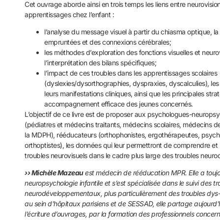
Cet ouvrage aborde ainsi en trois temps les liens entre neurovisio
apprentissages chez l’enfant :
l’analyse du message visuel à partir du chiasma optique, la
empruntées et des connexions cérébrales;
les méthodes d’exploration des fonctions visuelles et neurov
l’interprétation des bilans spécifiques;
l’impact de ces troubles dans les apprentissages scolaires
(dyslexies/dysorthographies, dyspraxies, dyscalculies), les
leurs manifestations cliniques, ainsi que les principales str
accompagnement efficace des jeunes concernés.
L’objectif de ce livre est de proposer aux psychologues-neurop
(pédiatres et médecins traitants, médecins scolaires, médecins
la MDPH), rééducateurs (orthophonistes, ergothérapeutes, psych
orthoptistes), les données qui leur permettront de comprendre et
troubles neurovisuels dans le cadre plus large des troubles neu
›› Michèle Mazeau
est médecin de rééducation MPR. Elle a toujo
neuropsychologie infantile et s’est spécialisée dans le suivi des t
neurodéveloppementaux, plus particulièrement des troubles dys-
au sein d’hôpitaux parisiens et de SESSAD, elle partage aujourd’
l’écriture d’ouvrages, par la formation des professionnels concer