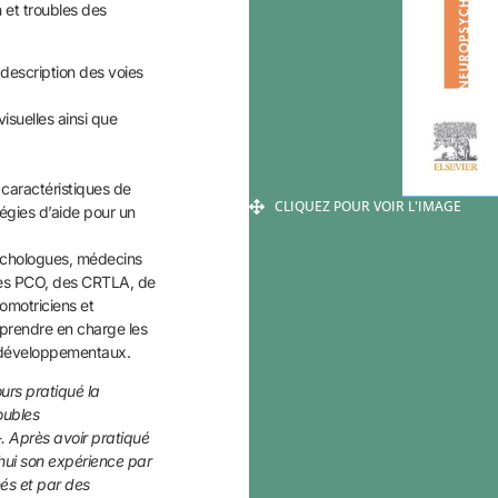
n et troubles des
 description des voies
isuelles ainsi que
 caractéristiques de
CLIQUEZ POUR VOIR L'IMAGE
atégies d’aide pour un
sychologues, médecins
 des PCO, des CRTLA, de
omotriciens et
 prendre en charge les
rodéveloppementaux.
urs pratiqué la
roubles
. Après avoir pratiqué
hui son expérience par
nés et par des