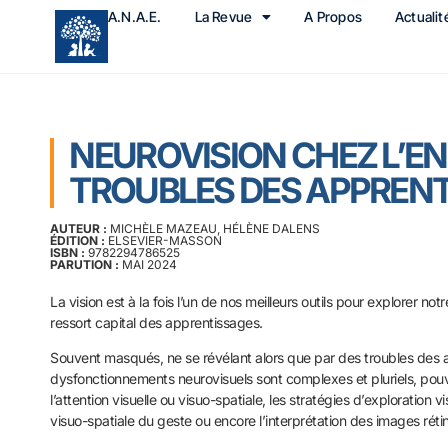
A.N.A.E.
La Revue
A Propos
Actualit
NEUROVISION CHEZ L’EN
TROUBLES DES APPREN
AUTEUR :
MICHÈLE MAZEAU, HÉLÈNE DALENS
ÉDITION :
ELSEVIER-MASSON
ISBN :
9782294786525
PARUTION :
MAI 2024
La vision est à la fois l’un de nos meilleurs outils pour explorer no
ressort capital des apprentissages.
Souvent masqués, ne se révélant alors que par des troubles des 
dysfonctionnements neurovisuels sont complexes et pluriels, pou
l’attention visuelle ou visuo-spatiale, les stratégies d’exploration vi
visuo-spatiale du geste ou encore l’interprétation des images réti