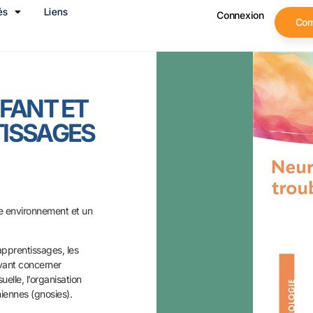
és
Liens
Connexion
Co
FANT ET
TISSAGES
tre environnement et un
apprentissages, les
vant concerner
suelle, l’organisation
niennes (gnosies).