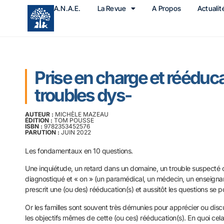
A.N.A.E.
La Revue
A Propos
Actualit
Prise en charge et rééduc
troubles dys-
AUTEUR :
MICHÈLE MAZEAU
ÉDITION :
TOM POUSSE
ISBN :
9782353452576
PARUTION :
JUIN 2022
Les fondamentaux en 10 questions.
Une inquiétude, un retard dans un domaine, un trouble suspecté
diagnostiqué et « on » (un paramédical, un médecin, un enseigna
prescrit une (ou des) rééducation(s) et aussitôt les questions se 
Or les familles sont souvent très démunies pour apprécier ou discut
les objectifs mêmes de cette (ou ces) rééducation(s). En quoi cela 