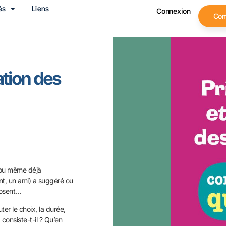
és
Liens
Connexion
Co
ation des
 ou même déjà
nt, un ami) a suggéré ou
posent…
er le choix, la durée,
consiste-t-il ? Qu’en