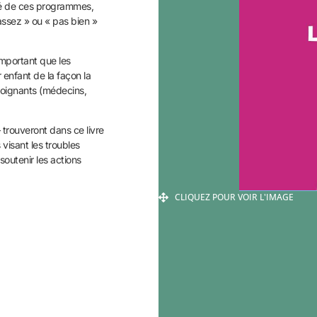
ité de ces programmes,
 assez » ou « pas bien »
important que les
 enfant de la façon la
 soignants (médecins,
– trouveront dans ce livre
 visant les troubles
outenir les actions
CLIQUEZ POUR VOIR L'IMAGE