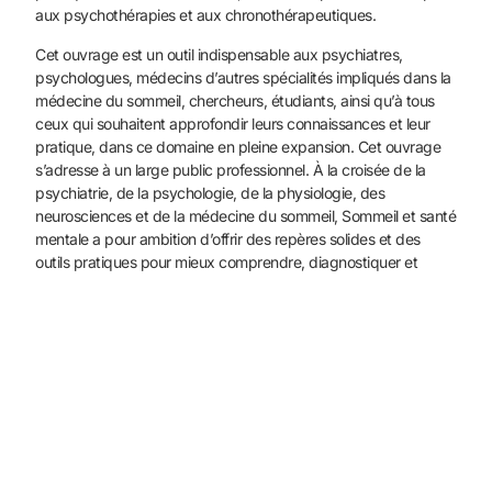
aux psychothérapies et aux chronothérapeutiques.
Cet ouvrage est un outil indispensable aux psychiatres,
psycholo­gues, médecins d’autres spécialités impliqués dans la
médecine du sommeil, chercheurs, étudiants, ainsi qu’à tous
ceux qui souhaitent approfondir leurs connaissances et leur
pratique, dans ce domaine en pleine expansion. Cet ouvrage
s’adresse à un large public professionnel. À la croisée de la
psychiatrie, de la psycho­logie, de la physiologie, des
neurosciences et de la médecine du sommeil, Sommeil et santé
mentale a pour ambition d’offrir des repères solides et des
outils pratiques pour mieux comprendre, diagnostiquer et
traiter les troubles du sommeil en psychiatrie.
POINTS CLÉS
comprendre les mécanismes physiologiques,
neurobiologiques et chronobiologiques du sommeil en
lien avec la santé mentale.
repérer les troubles du sommeil associés aux principales
patho­logies psychiatriques et leur impact sur le
diagnostic et la prise en charge.