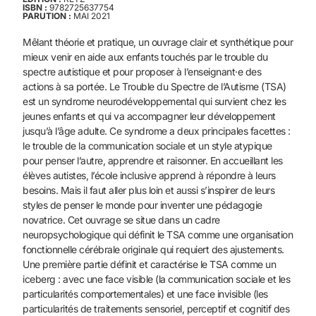
ISBN :
9782725637754
PARUTION :
MAI 2021
Mêlant théorie et pratique, un ouvrage clair et synthétique pour
mieux venir en aide aux enfants touchés par le trouble du
spectre
autistique et pour proposer à l’enseignant·e des
actions à sa
portée.
Le Trouble du Spectre de l’Autisme (TSA)
est un syndrome neurodéveloppemental
qui survient chez les
jeunes enfants et qui va
accompagner leur développement
jusqu’à l’âge adulte.
Ce syndrome a deux principales facettes :
le trouble de la communication
sociale et un style atypique
pour penser l’autre, apprendre
et raisonner.
En accueillant les
élèves autistes, l’école inclusive apprend à
répondre à leurs
besoins. Mais il faut aller plus loin et aussi
s’inspirer de leurs
styles de penser le monde pour inventer une
pédagogie
novatrice.
Cet ouvrage se situe dans un cadre
neuropsychologique qui
définit le TSA comme une organisation
fonctionnelle cérébrale
originale qui requiert des ajustements.
Une première partie définit et caractérise le TSA comme un
iceberg : avec une face visible (la communication sociale et
les
particularités comportementales) et une face invisible (les
particularités de traitements sensoriel, perceptif et cognitif des