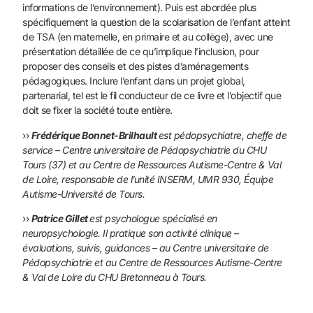
informations de l’environnement).
Puis est abordée plus
spécifiquement la question de la scolarisation
de l’enfant atteint
de TSA (en maternelle, en primaire et au
collège), avec une
présentation détaillée de ce qu’implique l’inclusion,
pour
proposer des conseils et des pistes d’aménagements
pédagogiques.
Inclure l’enfant dans un projet global,
partenarial, tel est le fil
conducteur de ce livre et l’objectif que
doit se fixer la société toute
entière.
››
Frédérique Bonnet-Brilhault
est pédopsychiatre, cheffe de
service – Centre universitaire de Pédopsychiatrie du CHU
Tours (37)
et au Centre de Ressources Autisme-Centre & Val
de Loire, responsable
de l’unité INSERM, UMR 930, Équipe
Autisme-Université de
Tours.
››
Patrice Gillet
est psychologue spécialisé en
neuropsychologie.
Il pratique son activité clinique –
évaluations, suivis, guidances – au
Centre universitaire de
Pédopsychiatrie et au Centre de Ressources
Autisme-Centre
& Val de Loire du CHU Bretonneau à Tours.
››
Agnès Guiet
est enseignante spécialisée au Centre