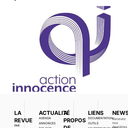
LA
ACTUALITÉ
A
LIENS
NEWS
AGENDA
DOCUMENTATION,
Recevez
REVUE
PROPOS
nos
ANNONCES
OUTILS
PAR
DE
dernières