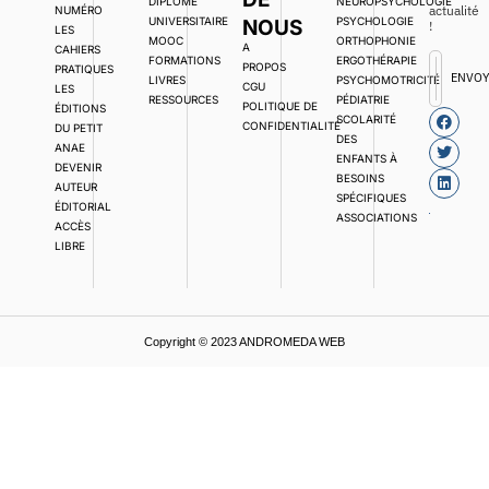
DIPLOME
NEUROPSYCHOLOGIE
actualité
NUMÉRO
UNIVERSITAIRE
PSYCHOLOGIE
NOUS
!
LES
MOOC
ORTHOPHONIE
A
CAHIERS
FORMATIONS
ERGOTHÉRAPIE
PROPOS
PRATIQUES
ENVO
LIVRES
PSYCHOMOTRICITÉ
CGU
LES
RESSOURCES
PÉDIATRIE
POLITIQUE DE
ÉDITIONS
SCOLARITÉ
CONFIDENTIALITÉ
DU PETIT
DES
ANAE
ENFANTS À
DEVENIR
BESOINS
AUTEUR
SPÉCIFIQUES
ÉDITORIAL
ASSOCIATIONS
ACCÈS
LIBRE
Copyright © 2023 ANDROMEDA WEB