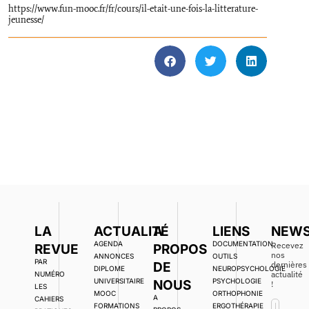
https://www.fun-mooc.fr/fr/cours/il-etait-une-fois-la-litterature-
jeunesse/
LA
ACTUALITÉ
A
LIENS
NEWS
AGENDA
DOCUMENTATION,
Recevez
REVUE
PROPOS
nos
ANNONCES
OUTILS
PAR
DE
dernières
DIPLOME
NEUROPSYCHOLOGIE
actualité
NUMÉRO
UNIVERSITAIRE
PSYCHOLOGIE
NOUS
!
LES
MOOC
ORTHOPHONIE
A
CAHIERS
FORMATIONS
ERGOTHÉRAPIE