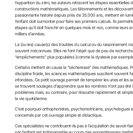
l’apparition du zéro, les auteurs retracent les étapes essentielles
constructions mathématiques. Les tâtonnements et les découverte
passionnante histoire depuis près de 35.000 ans, mettent en lumièr
l’enfant doit surmonter pour faire ses premiers calculs. Ils permet
étapes qu’il doit franchir en quelques mois et non, comme leurs a
milliers d’années.
La (ou les) cause(s) des troubles du calcul ou du raisonnement
souvent méconnues. Elles ne font l’objet que de peu de recherch
“empêchements” plus populaires (comme la dyslexie par exemple
Certains mettent en cause la “sécheresse” des mathématiques. Pou
discipline froide, les sciences mathématiques suscitent souvent 
infondées. Ce petit ouvrage permet de tempérer les unes et les au
se trouvent soulagés d’apprendre que les nombres n’ont pas été 
problèmes mais, au contraire, pour résoudre rapidement et simp
la vie quotidienne.
C’est pourquoi orthophonistes, psychomotriciens, psychologues e
concernés par cet ouvrage simple et didactique.
Ces spécialistes ne contribuent-ils pas à l’acquisition de savoir-fai
par l’enfant est indispensable au cours des apprentissages math