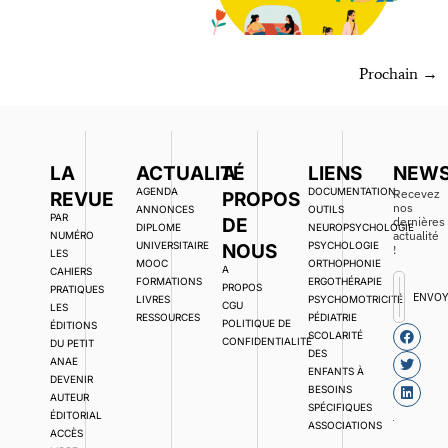
Prochain
→
LA
ACTUALITÉ
A
LIENS
NEWS
AGENDA
DOCUMENTATION,
Recevez
REVUE
PROPOS
nos
ANNONCES
OUTILS
PAR
DE
dernières
DIPLOME
NEUROPSYCHOLOGIE
actualité
NUMÉRO
UNIVERSITAIRE
PSYCHOLOGIE
NOUS
!
LES
MOOC
ORTHOPHONIE
A
CAHIERS
FORMATIONS
ERGOTHÉRAPIE
PROPOS
PRATIQUES
ENVO
LIVRES
PSYCHOMOTRICITÉ
CGU
LES
RESSOURCES
PÉDIATRIE
POLITIQUE DE
ÉDITIONS
SCOLARITÉ
CONFIDENTIALITÉ
DU PETIT
DES
ANAE
ENFANTS À
DEVENIR
BESOINS
AUTEUR
SPÉCIFIQUES
ÉDITORIAL
ASSOCIATIONS
ACCÈS