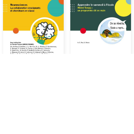
Cahiers Pratiques d’ANAE N°
Cahiers Pratiques d’ANAE N°
5 – Neurosciences – La
6 – Apprendre le sommeil à
collaboration enseignants et
l’école
chercheurs en classe