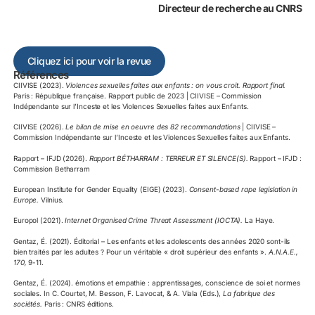
Directeur de recherche au CNRS
Cliquez ici pour voir la revue
Références
CIIVISE (2023).
Violences sexuelles faites aux enfants : on vous croit. Rapport final.
Paris : République française. Rapport public de 2023 | CIIVISE – Commission
Indépendante sur l’Inceste et les Violences Sexuelles faites aux Enfants.
CIIVISE (2026).
Le bilan de mise en oeuvre des 82 recommandations
| CIIVISE –
Commission Indépendante sur l’Inceste et les Violences Sexuelles faites aux Enfants.
Rapport – IFJD (2026).
Rapport BÉTHARRAM : TERREUR ET SILENCE(S).
Rapport – IFJD :
Commission Betharram
European Institute for Gender Equality (EIGE) (2023).
Consent-based rape legislation in
Europe.
Vilnius.
Europol (2021).
Internet Organised Crime Threat Assessment (IOCTA).
La Haye.
Gentaz, É. (2021). Éditorial – Les enfants et les adolescents des années 2020 sont-ils
bien traités par les adultes ? Pour un véritable « droit supérieur des enfants ».
A.N.A.E.,
170,
9-11.
Gentaz, É. (2024). émotions et empathie : apprentissages, conscience de soi et normes
sociales. In C. Courtet, M. Besson, F. Lavocat, & A. Viala (Eds.),
La fabrique des
sociétés.
Paris : CNRS éditions.