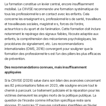
La formation constitue un levier central, encore insuffisamment
mobilisé. La CIIVISE recommande une formation systématique de
tous les professionnel·le·s en contact avec les enfants. Cela
concerne les enseignant·e·s, professionnel·le·s de santé, travailleurs
et travailleuses sociales, magistrat·e·s, forces de l’ordre,
acteur·trice·s du sport et de l’animation. Cette formation doit inclure
notamment le repérage des signaux faibles, l’écoute adaptée aux
enfants, la compréhension des mécanismes psychologiques, les
procédures de signalement, etc. Les recommandations
internationales (OMS, 2016) convergent pour souligner que la
formation des professionnel·le·s est l’un des piliers les plus efficaces
de prévention.
Des recommandations connues, mais insuffisamment
appliquées
Si la CIIVISE (2026) salue dans son bilan des avancées concernant
ses 82 préconisations faites en 2023, elle souligne encore tout le
chemin à parcourir. Le traitement judiciaire et la réparation pour les
victimes demeurent les angles morts de la politique publique. La
question de l’inceste comme infraction spécifique reste sans
réponse. Et parmi les 17 mesures prioritaires identifiées en février